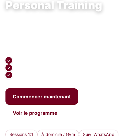
Personal Training
Atteignez vos objectifs plus vite avec un
accompagnement sur-mesure
: force, perte
de poids, mobilité et performance — méthode
claire, résultats mesurables.
Bilan initial & objectifs chiffrés
Programme personnalisé (force, cardio, mobilité)
Technique corrigée & prévention des blessures
Commencer maintenant
Voir le programme
Sessions 1:1
À domicile / Gym
Suivi WhatsApp